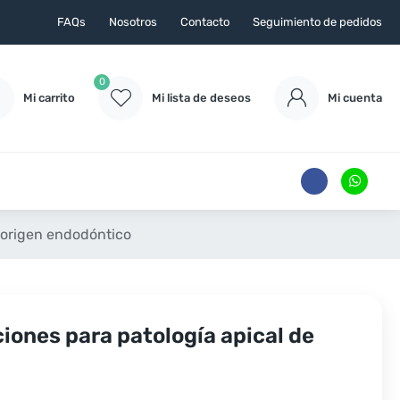
FAQs
Nosotros
Contacto
Seguimiento de pedidos
0
Mi carrito
Mi lista de deseos
Mi cuenta
e origen endodóntico
iones para patología apical de