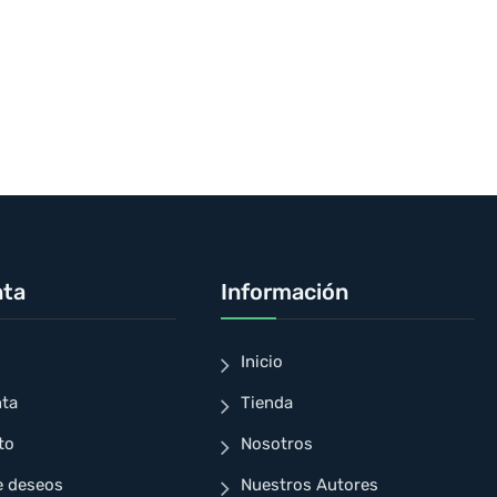
nta
Información
Inicio
nta
Tienda
to
Nosotros
e deseos
Nuestros Autores