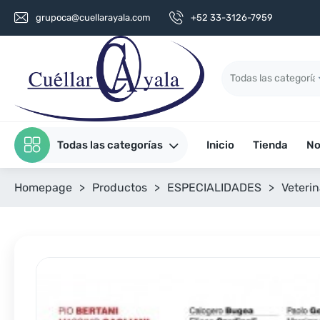
grupoca@cuellarayala.com
+52 33-3126-7959
Todas las categorías
Inicio
Tienda
No
Homepage
>
Productos
>
ESPECIALIDADES
>
Veterin