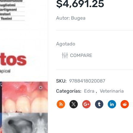
$
4,691.25
Autor: Bugea
Agotado
COMPARE
SKU:
9788418020087
Categorías:
Edra
,
Veterinaria