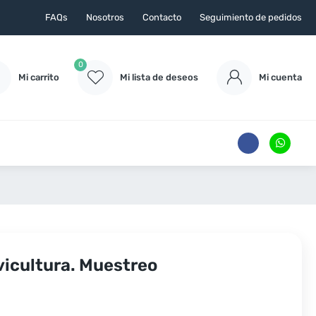
FAQs
Nosotros
Contacto
Seguimiento de pedidos
0
Mi carrito
Mi lista de deseos
Mi cuenta
vicultura. Muestreo