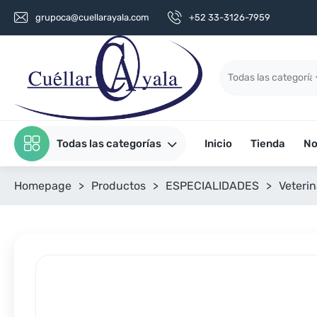
grupoca@cuellarayala.com
+52 33-3126-7959
Todas las categorías
Inicio
Tienda
No
Homepage
>
Productos
>
ESPECIALIDADES
>
Veterin