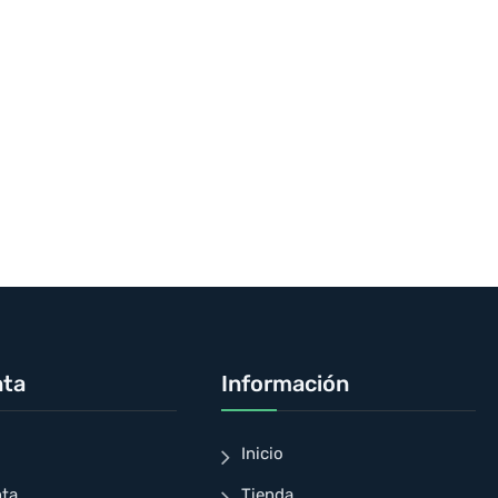
nta
Información
Inicio
nta
Tienda