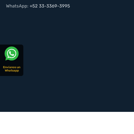
WhatsApp:
+52 33-3369-3995
Envíanos un
Whatsapp
© CopyRight 2026 | Todos los derechos reservados | Dise