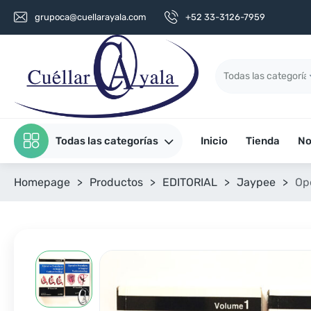
grupoca@cuellarayala.com
+52 33-3126-7959
Todas las categorías
Inicio
Tienda
No
Homepage
>
Productos
>
EDITORIAL
>
Jaypee
>
Op