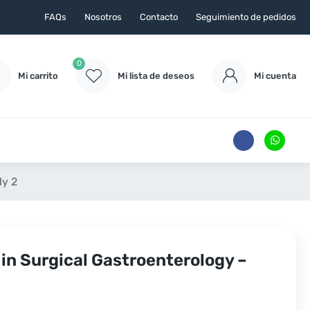
FAQs
Nosotros
Contacto
Seguimiento de pedidos
0
Mi carrito
Mi lista de deseos
Mi cuenta
1y 2
in Surgical Gastroenterology –