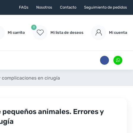
FAQs
Nosotros
Contacto
Seguimiento de pedidos
0
Mi carrito
Mi lista de deseos
Mi cuenta
y complicaciones en cirugía
de pequeños animales. Errores y
ugía