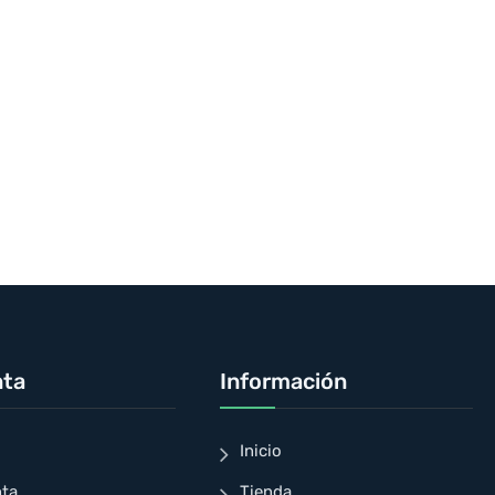
nta
Información
Inicio
nta
Tienda