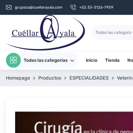
grupoca@cuellarayala.com
+52 33-3126-7959
Todas las categorías
Inicio
Tienda
No
Homepage
>
Productos
>
ESPECIALIDADES
>
Veterin