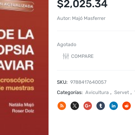
$
2,025.34
Autor: Majó Masferrer
Agotado
COMPARE
SKU:
9788417640057
Categorías:
Avicultura
,
Servet
,