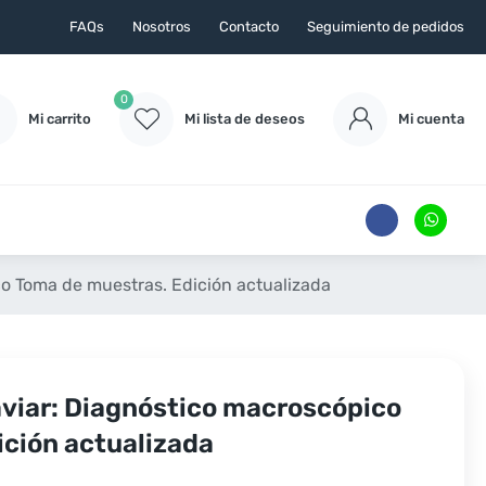
FAQs
Nosotros
Contacto
Seguimiento de pedidos
0
Mi carrito
Mi lista de deseos
Mi cuenta
co Toma de muestras. Edición actualizada
 aviar: Diagnóstico macroscópico
ción actualizada