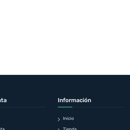
nta
Información
Inicio
nta
Tienda