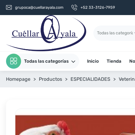
grupoca@cuellarayala.com
+52 33-3126-7959
Todas las categorías
Inicio
Tienda
No
Homepage
>
Productos
>
ESPECIALIDADES
>
Veterin